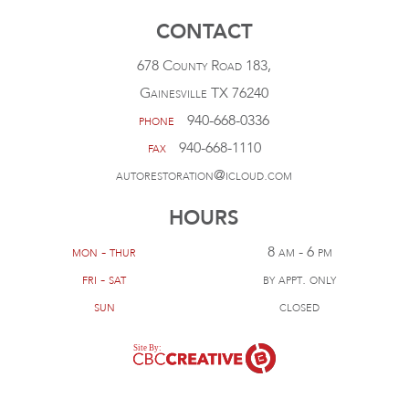
CONTACT
678 County Road 183,
Gainesville TX 76240
phone
940-668-0336
fax
940-668-1110
autorestoration@icloud.com
HOURS
mon - thur
8 am - 6 pm
fri - sat
by appt. only
sun
closed